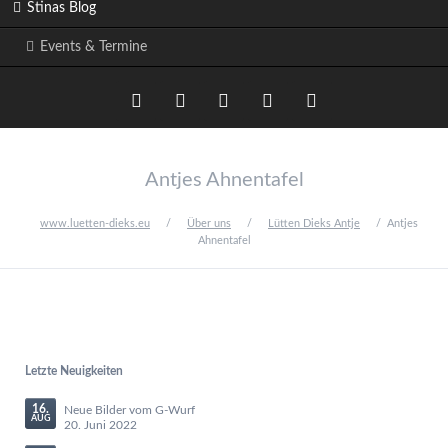
Stinas Blog
Events & Termine
Twitter
LinkedIn
Google+
Facebook
RSS-
Antjes Ahnentafel
Feed
www.luetten-dieks.eu
Über uns
Lütten Dieks Antje
Antjes
Ahnentafel
Letzte Neuigkeiten
16.
Neue Bilder vom G-Wurf
AUG
20. Juni 2022