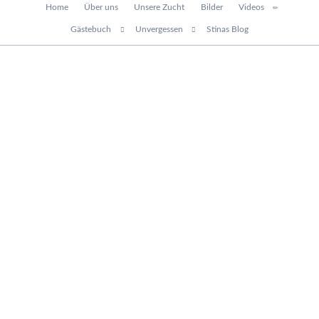
Navigation
Home
Über uns
Unsere Zucht
Bilder
Videos
überspringen
Gästebuch
Unvergessen
Stinas Blog