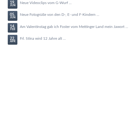
19.
Neue Videoclips vom G-Wurf ...
JUN
05.
Neue Fotogrüße von den D-, E- und F-Kindern ...
JUN
14.
Am Valentinstag gab ich Foster vom Mettinger Land mein Jawort ...
FEB
22.
Frl. Stina wird 12 Jahre alt ...
APR