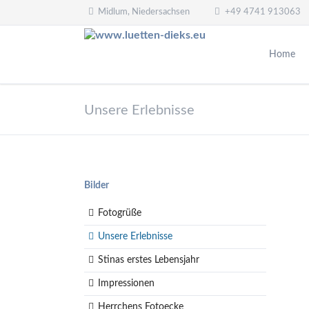
Midlum, Niedersachsen
+49 4741 913063
en
Home
Lütten Dieks Antje
Lütten Dieks Bir
Unsere Erlebnisse
Navigation
Bilder
überspringen
Fotogrüße
Unsere Erlebnisse
Stinas erstes Lebensjahr
Impressionen
Herrchens Fotoecke