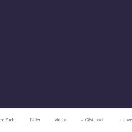
re Zucht
Bilder
Videos
Gästebuch
Unve