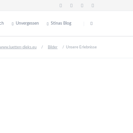
Navigation
überspringen
ch
Unvergessen
Stinas Blog
 2022
Unsere Nike
Events & Termine
Gundel
Unsere Menschen
www.luetten-dieks.eu
Bilder
Unsere Erlebnisse
2020
Unser kleiner Freund ... Dr. Popps
2019
Tiggi Tierheim
Unser aller Oma Jeannie
en
Unser Frl. Stina vom Gehrshof
er
en
er