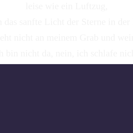
leise wie ein Luftzug,
n das sanfte Licht der Sterne in der
teht nicht an meinem Grab und wein
h bin nicht da, nein, ich schlafe nic