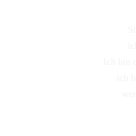
S
ic
Ich bin 
ich 
wen