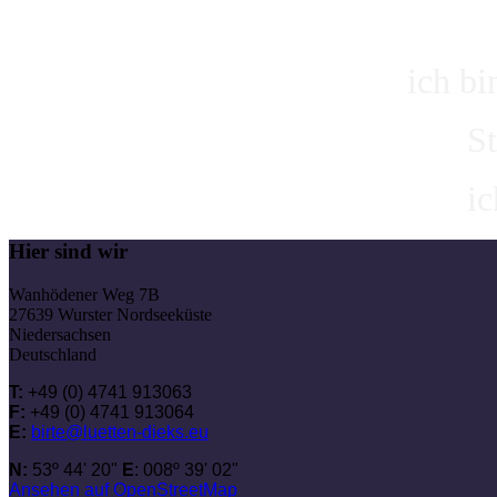
ich bi
S
ic
Hier sind wir
Wanhödener Weg 7B
27639 Wurster Nordseeküste
Niedersachsen
Deutschland
T:
+49 (0) 4741 913063
F:
+49 (0) 4741 913064
E:
birte@luetten-dieks.eu
N:
53º 44' 20"
E
: 008º 39' 02"
Ansehen auf OpenStreetMap