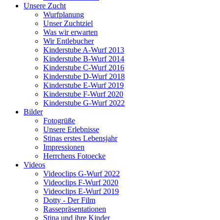
Unsere Zucht
Wurfplanung
Unser Zuchtziel
Was wir erwarten
Wir Entlebucher
Kinderstube A-Wurf 2013
Kinderstube B-Wurf 2014
Kinderstube C-Wurf 2016
Kinderstube D-Wurf 2018
Kinderstube E-Wurf 2019
Kinderstube F-Wurf 2020
Kinderstube G-Wurf 2022
Bilder
Fotogrüße
Unsere Erlebnisse
Stinas erstes Lebensjahr
Impressionen
Herrchens Fotoecke
Videos
Videoclips G-Wurf 2022
Videoclips F-Wurf 2020
Videoclips E-Wurf 2019
Dotty - Der Film
Rassepräsentationen
Stina und ihre Kinder