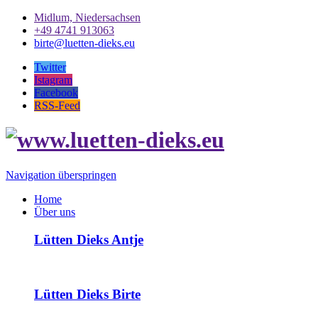
Midlum, Niedersachsen
+49 4741 913063
birte@luetten-dieks.eu
Twitter
Istagram
Facebook
RSS-Feed
Navigation überspringen
Home
Über uns
Lütten Dieks Antje
Lütten Dieks Birte