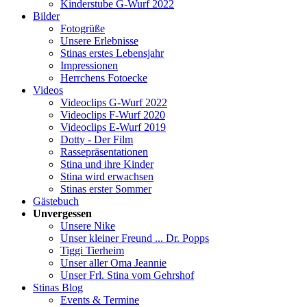
Kinderstube G-Wurf 2022
Bilder
Fotogrüße
Unsere Erlebnisse
Stinas erstes Lebensjahr
Impressionen
Herrchens Fotoecke
Videos
Videoclips G-Wurf 2022
Videoclips F-Wurf 2020
Videoclips E-Wurf 2019
Dotty - Der Film
Rassepräsentationen
Stina und ihre Kinder
Stina wird erwachsen
Stinas erster Sommer
Gästebuch
Unvergessen
Unsere Nike
Unser kleiner Freund ... Dr. Popps
Tiggi Tierheim
Unser aller Oma Jeannie
Unser Frl. Stina vom Gehrshof
Stinas Blog
Events & Termine