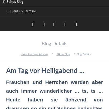
Stinas Blog
Events & Termine
Twitter
LinkedIn
Google+
Facebook
RSS-
Blog Details
Feed
www.luetten-dieks.eu
Stinas Blog
Blog Details
Am Tag vor Heiligabend ...
Frauchen und Herrchen werden aber
auch immer wunderlicher ... ts, ts ...
Heute haben sie ächzend von
draussen so ein mit Schnee bedecktes