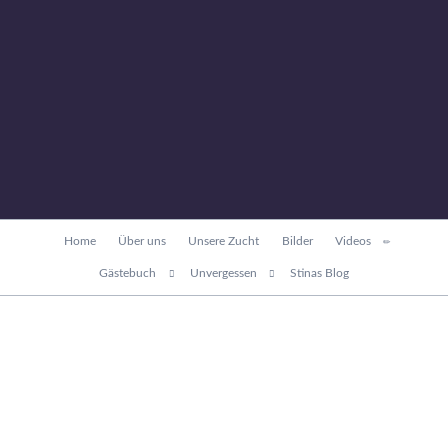
Navigation
Home
Über uns
Unsere Zucht
Bilder
Videos
überspringen
Gästebuch
Unvergessen
Stinas Blog