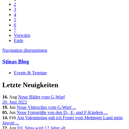
2
3
4
5
6
7
Vorwärts
Ende
Navigation überspringen
Stinas Blog
Events & Termine
Letzte Neuigkeiten
16.
Aug
Neue Bilder vom G-Wurf
20. Juni 2022
19.
Jun
Neue Videoclips vom G-Wurf ...
05.
Jun
Neue Fotogrüße von den D-, E- und F-Kindern ...
14.
Feb
Am Valentinstag gab ich Foster vom Mettinger Land mein
Jawort ...
22.
Apr
Frl. Stina wird 12 Jahre alt ...