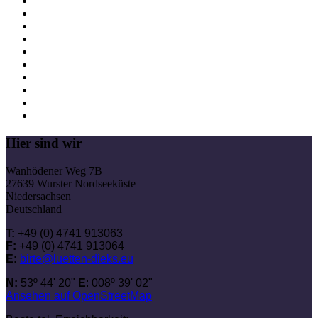
Hier sind wir
Wanhödener Weg 7B
27639 Wurster Nordseeküste
Niedersachsen
Deutschland
T:
+49 (0) 4741 913063
F:
+49 (0) 4741 913064
E:
birte@luetten-dieks.eu
N:
53º 44' 20"
E
: 008º 39' 02"
Ansehen auf OpenStreetMap