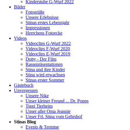
Kinderstube G-Wurf 2022
Bilder
Fotogrüße
Unsere Erlebnisse
Stinas erstes Lebensjahr
Impressionen
Herrchens Fotoecke
Videos
Videoclips G-Wurf 2022
Videoclips F-Wurf 2020
Videoclips E-Wurf 2019
Dotty - Der Film
Rassepräsentationen
Stina und ihre Kinder
Stina wird erwachsen
Stinas erster Sommer
Gästebuch
Unvergessen
Unsere Nike
Unser kleiner Freund ... Dr. Popps
Tiggi Tierheim
Unser aller Oma Jeannie
Unser Frl. Stina vom Gehrshof
Stinas Blog
Events & Termine