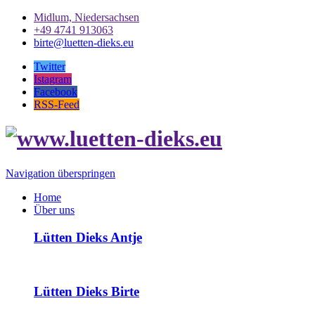
Midlum, Niedersachsen
+49 4741 913063
birte@luetten-dieks.eu
Twitter
Istagram
Facebook
RSS-Feed
Navigation überspringen
Home
Über uns
Lütten Dieks Antje
Lütten Dieks Birte