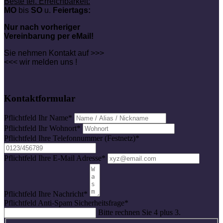
Beste tel. Erreichbarkeit:
MO
bis
SO
u.
Feiertags:
Nur nach vorheriger
Vereinbarung per eMail!
Sie nehmen Kontakt auf >>>
<<< wir melden uns !
Kontaktformular
Pflichtfeld
Ihr Name
*
Pflichtfeld
Ihr Wohnort
*
Pflichtfeld
Ihre Telefonnummer (Festnetz)
*
Pflichtfeld
Ihre E-Mail Adresse
*
Pflichtfeld
Ihre Nachricht
*
Pflichtfeld
Anti-Spam Sicherheitsfrage
*
Bitte rechnen Sie 4 plus 3.