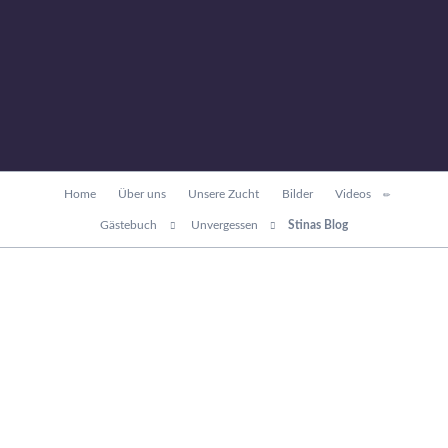
Navigation
Home
Über uns
Unsere Zucht
Bilder
Videos
überspringen
Gästebuch
Unvergessen
Stinas Blog