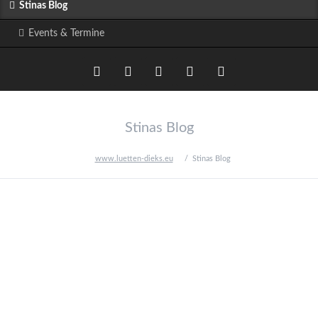
Stinas Blog
Events & Termine
Twitter
LinkedIn
Google+
Facebook
RSS-
Stinas Blog
Feed
www.luetten-dieks.eu
Stinas Blog