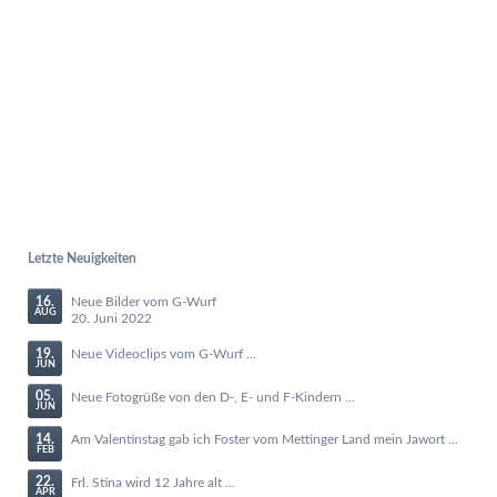
Letzte Neuigkeiten
16.
Neue Bilder vom G-Wurf
AUG
20. Juni 2022
19.
Neue Videoclips vom G-Wurf ...
JUN
05.
Neue Fotogrüße von den D-, E- und F-Kindern ...
JUN
14.
Am Valentinstag gab ich Foster vom Mettinger Land mein Jawort ...
FEB
22.
Frl. Stina wird 12 Jahre alt ...
APR