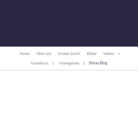
Navigation
Home
Über uns
Unsere Zucht
Bilder
Videos
überspringen
Gästebuch
Unvergessen
Stinas Blog