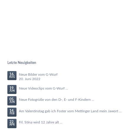
Letzte Neuigkeiten
16.
Neue Bilder vom G-Wurf
AUG
20. Juni 2022
19.
Neue Videoclips vom G-Wurf ...
JUN
05.
Neue Fotogrüße von den D-, E- und F-Kindern ...
JUN
14.
Am Valentinstag gab ich Foster vom Mettinger Land mein Jawort ...
FEB
22.
Frl. Stina wird 12 Jahre alt ...
APR