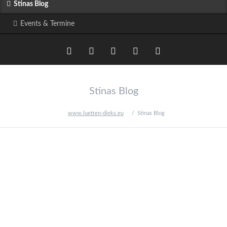
Stinas Blog
Events & Termine
Twitter
LinkedIn
Google+
Facebook
RSS-
Stinas Blog
Feed
www.luetten-dieks.eu
Stinas Blog